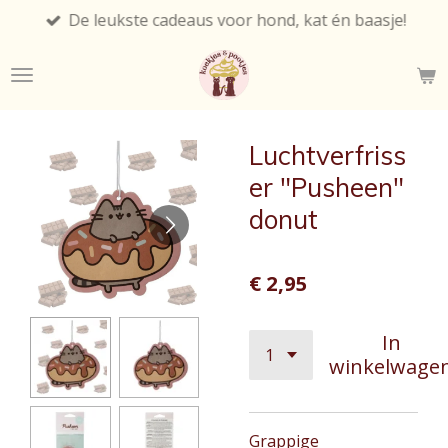
De leukste cadeaus voor hond, kat én baasje!
Ga
direct
naar
de
hoofdinhoud
Luchtverfriss
er "Pusheen"
donut
€ 2,95
In
winkelwage
Grappige