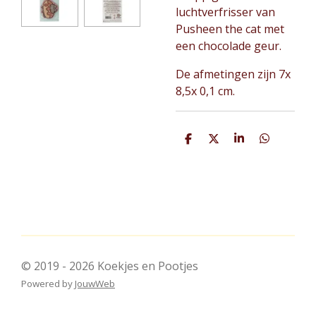
luchtverfrisser van
Pusheen the cat met
een chocolade geur.
De afmetingen zijn 7x
8,5x 0,1 cm.
D
D
S
D
e
e
h
e
l
e
a
l
e
l
r
e
n
e
n
© 2019 - 2026 Koekjes en Pootjes
Powered by
JouwWeb