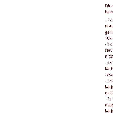
Dit 
beva
- 1x
noti
geli
10x
- 1x
sle
r ka
- 1x
kat
zwa
- 2x
katj
ges
- 1x
mag
katj