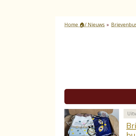
Home 🏠/ Nieuws
»
Brievenbu
Uit
Br
bu