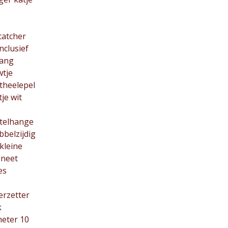
s
catcher
inclusief
ang
wtje
 theelepel
je wit
utelhange
bbelzijdig
 kleine
neet
es
erzetter
k
meter 10