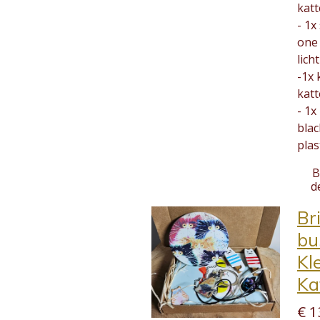
kat
- 1x
one 
lich
-1x 
kat
- 1x
blac
plas
B
d
Br
bu
Kl
Ka
€ 1