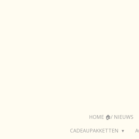
Ga
direct
naar
de
hoofdinhoud
HOME 🏠/ NIEUWS
CADEAUPAKKETTEN
A