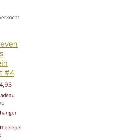
verkocht
ieven
s
ein
t #4
4,95
cadeau
t:
 hanger
 theelepel
t