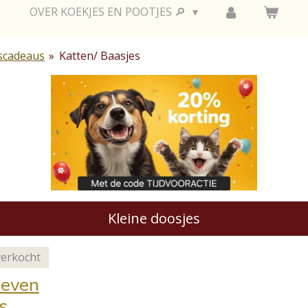
OVER KOEKJES EN POOTJES 🔎
scadeaus
»
Katten/ Baasjes
Kleine doosjes
verkocht
ieven
s