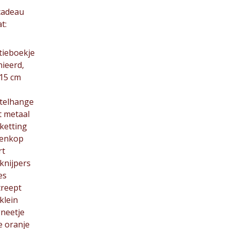
cadeau
t:
tieboekje
nieerd,
 15 cm
utelhange
t metaal
 ketting
tenkop
rt
 knijpers
es
treept
 klein
neetje
e oranje