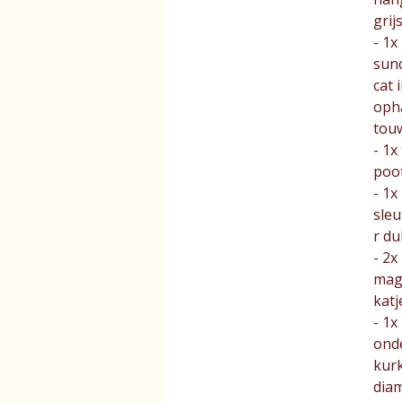
grij
- 1x
sun
cat 
oph
tou
- 1x
poot
- 1x
sle
r du
- 2x
mag
katj
- 1x
ond
kur
dia