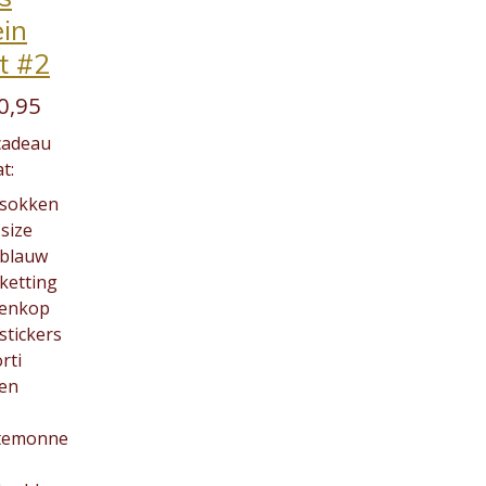
ein
t #2
0,95
cadeau
t:
 sokken
size
tblauw
 ketting
tenkop
 stickers
rti
ten
temonne