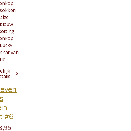
tenkop
 sokken
size
tblauw
ketting
tenkop
 Lucky
k cat van
tic
ekijk
etails
ieven
s
ein
t #6
3,95