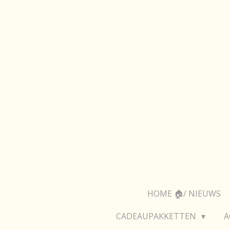
Ga
direct
naar
de
hoofdinhoud
HOME 🏠/ NIEUWS
CADEAUPAKKETTEN
A