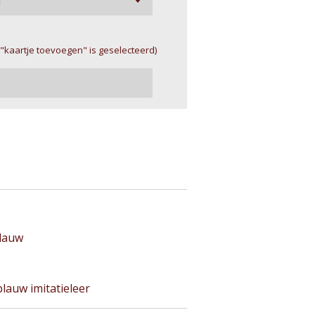
 "kaartje toevoegen" is geselecteerd)
blauw
lauw imitatieleer