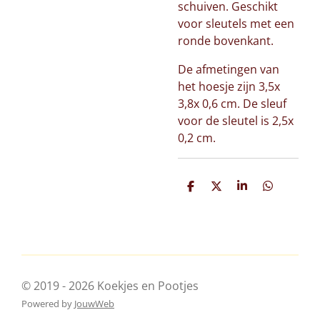
schuiven. Geschikt
voor sleutels met een
ronde bovenkant.
De afmetingen van
het hoesje zijn 3,5x
3,8x 0,6 cm. De sleuf
voor de sleutel is 2,5x
0,2 cm.
D
D
S
D
e
e
h
e
l
e
a
l
e
l
r
e
n
e
n
© 2019 - 2026 Koekjes en Pootjes
Powered by
JouwWeb