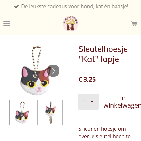
De leukste cadeaus voor hond, kat én baasje!
Ga
direct
naar
de
hoofdinhoud
Sleutelhoesje
"Kat" lapje
€ 3,25
In
winkelwage
Siliconen hoesje om
over je sleutel heen te