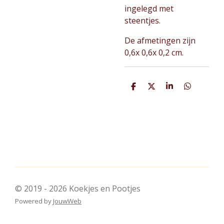
ingelegd met
steentjes.
De afmetingen zijn
0,6x 0,6x 0,2 cm.
D
D
S
D
e
e
h
e
l
e
a
l
e
l
r
e
n
e
n
© 2019 - 2026 Koekjes en Pootjes
Powered by
JouwWeb