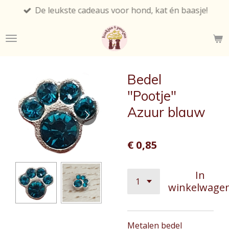
De leukste cadeaus voor hond, kat én baasje!
Ga
direct
naar
de
hoofdinhoud
Bedel
"Pootje"
Azuur blauw
€ 0,85
In
winkelwage
Metalen bedel