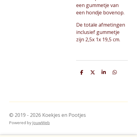
een gummetje van
een hondje bovenop.
De totale afmetingen
inclusief gummetje
zijn 2,5x 1x 19,5 cm.
D
D
S
D
e
e
h
e
l
e
a
l
e
l
r
e
n
e
n
© 2019 - 2026 Koekjes en Pootjes
Powered by
JouwWeb