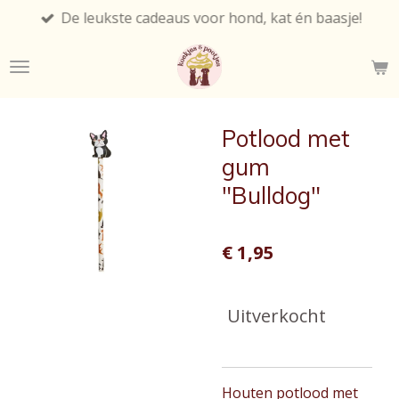
De leukste cadeaus voor hond, kat én baasje!
Ga
direct
naar
de
hoofdinhoud
Potlood met
gum
"Bulldog"
€ 1,95
Uitverkocht
Houten potlood met