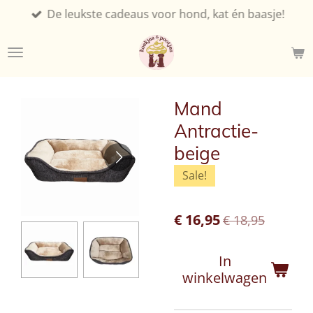
De leukste cadeaus voor hond, kat én baasje!
Ga
direct
naar
de
hoofdinhoud
Mand
Antractie-
beige
Sale!
€ 16,95
€ 18,95
In
winkelwagen