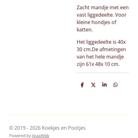
Zacht mandje met een
vast liggedeelte. Voor
kleine hondjes of
katten.
Het liggedeelte is 40x
30 cm.De afmetingen
van het hele mandje
zijn 61x 48x 10 cm.
D
D
S
D
e
e
h
e
l
e
a
l
e
l
r
e
n
e
n
© 2019 - 2026 Koekjes en Pootjes
Powered by
JouwWeb