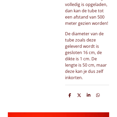
volledig is opgeladen,
dan kan de tube tot
een afstand van 500
meter gezien worden!
De diameter van de
tube zoals deze
geleverd wordt is
gesloten 16 cm, de
dikte is 1 cm. De
lengte is 50 cm, maar
deze kan je dus zelf
inkorten.
D
D
S
D
e
e
h
e
l
e
a
l
e
l
r
e
n
e
n