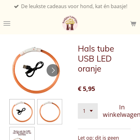
De leukste cadeaus voor hond, kat én baasje!
Ga
direct
naar
de
hoofdinhoud
Hals tube
USB LED
oranje
€ 5,95
In
winkelwage
Let op: dit is geen