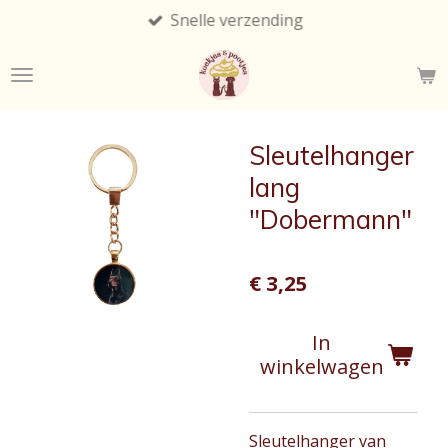
Snelle verzending
Ga
direct
naar
de
hoofdinhoud
Sleutelhanger
lang
"Dobermann"
€ 3,25
In
winkelwagen
Sleutelhanger van