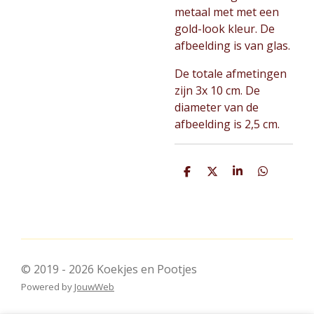
metaal met met een
gold-look kleur. De
afbeelding is van glas.
De totale afmetingen
zijn 3x 10 cm. De
diameter van de
afbeelding is 2,5 cm.
D
D
S
D
e
e
h
e
l
e
a
l
e
l
r
e
n
e
n
© 2019 - 2026 Koekjes en Pootjes
Powered by
JouwWeb