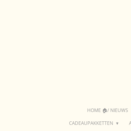
Ga
direct
naar
de
hoofdinhoud
HOME 🏠/ NIEUWS
CADEAUPAKKETTEN