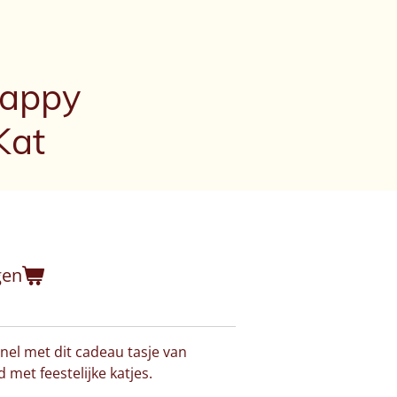
Happy
Kat
gen
nel met dit cadeau tasje van
d met feestelijke katjes.