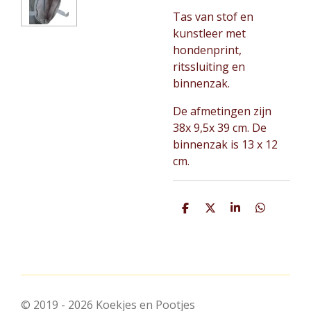
Tas van stof en
kunstleer met
hondenprint,
ritssluiting en
binnenzak.
De afmetingen zijn
38x 9,5x 39 cm. De
binnenzak is 13 x 12
cm.
D
D
S
D
e
e
h
e
l
e
a
l
e
l
r
e
n
e
n
© 2019 - 2026 Koekjes en Pootjes