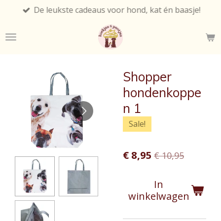
De leukste cadeaus voor hond, kat én baasje!
Ga
direct
naar
de
hoofdinhoud
Shopper
hondenkoppe
n 1
Sale!
€ 8,95
€ 10,95
In
winkelwagen