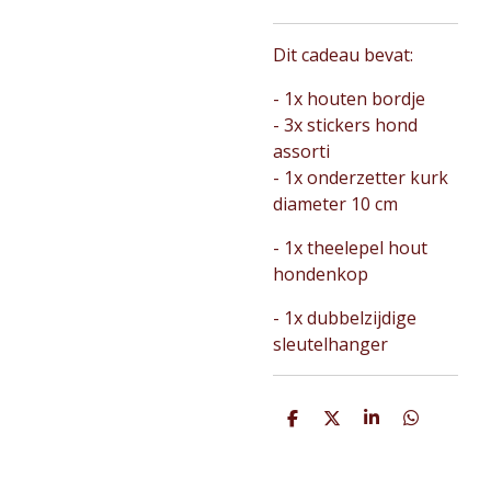
Dit cadeau bevat:
- 1x houten bordje
- 3x stickers hond
assorti
- 1x onderzetter kurk
diameter 10 cm
- 1x theelepel hout
hondenkop
- 1x dubbelzijdige
sleutelhanger
D
D
S
D
e
e
h
e
l
e
a
l
e
l
r
e