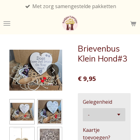
Met zorg samengestelde pakketten
Ga
direct
naar
de
hoofdinhoud
Brievenbus
Klein Hond#3
€ 9,95
Gelegenheid
Kaartje
toevoegen?