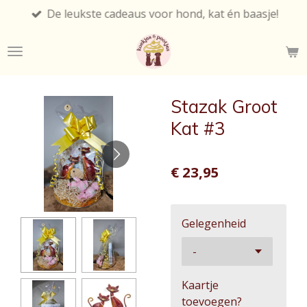
De leukste cadeaus voor hond, kat én baasje!
Ga
direct
naar
de
hoofdinhoud
Stazak Groot
Kat #3
€ 23,95
Gelegenheid
Kaartje
toevoegen?