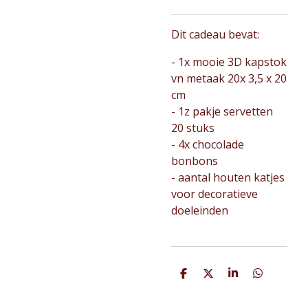
Dit cadeau bevat:
- 1x mooie 3D kapstok
vn metaak 20x 3,5 x 20
cm
- 1z pakje servetten
20 stuks
- 4x chocolade
bonbons
- aantal houten katjes
voor decoratieve
doeleinden
D
D
S
D
e
e
h
e
l
e
a
l