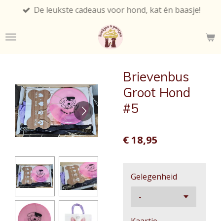
De leukste cadeaus voor hond, kat én baasje!
Ga
direct
naar
de
hoofdinhoud
Brievenbus
Groot Hond
#5
€ 18,95
Gelegenheid