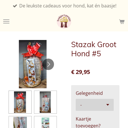
De leukste cadeaus voor hond, kat én baasje!
Ga
direct
naar
de
hoofdinhoud
Stazak Groot
Hond #5
€ 29,95
Gelegenheid
Kaartje
toevoegen?