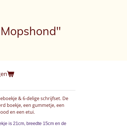
 "Mopshond"
gen
eboekje & 6-delige schrijfset. De
eerd boekje, een gummetje, een
tlood en een etui.
ekje is 21cm, breedte 15cm en de