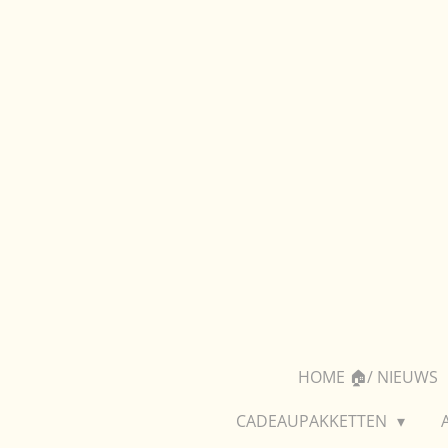
Ga
direct
naar
de
hoofdinhoud
HOME 🏠/ NIEUWS
CADEAUPAKKETTEN