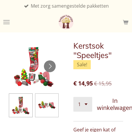
Met zorg samengestelde pakketten
Ga
direct
naar
de
hoofdinhoud
Kerstsok
"Speeltjes"
Sale!
€ 14,95
€ 15,95
In
winkelwage
Geef je eigen kat of