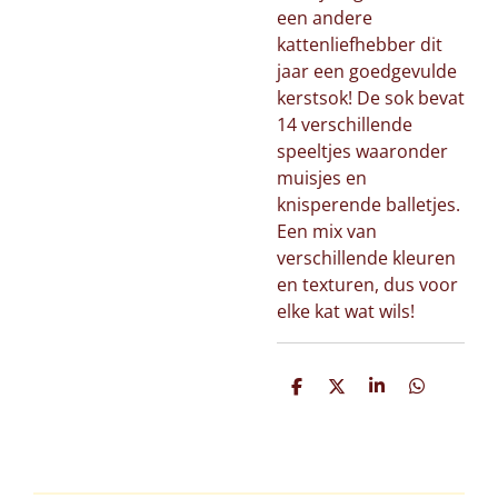
een andere
kattenliefhebber dit
jaar een goedgevulde
kerstsok! De sok bevat
14 verschillende
speeltjes waaronder
muisjes en
knisperende balletjes.
Een mix van
verschillende kleuren
en texturen, dus voor
elke kat wat wils!
D
D
S
D
e
e
h
e
l
e
a
l
e
l
r
e
n
e
n