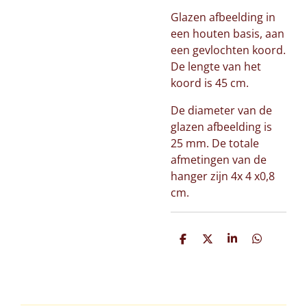
Glazen afbeelding in
een houten basis, aan
een gevlochten koord.
De lengte van het
koord is 45 cm.
De diameter van de
glazen afbeelding is
25 mm. De totale
afmetingen van de
hanger zijn 4x 4 x0,8
cm.
D
D
S
D
e
e
h
e
l
e
a
l
e
l
r
e
n
e
n