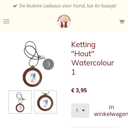
De leukste cadeaus voor hond, kat én baasje!
Ga
direct
naar
de
hoofdinhoud
Ketting
"Hout"
Watercolour
1
€ 3,95
In
winkelwage