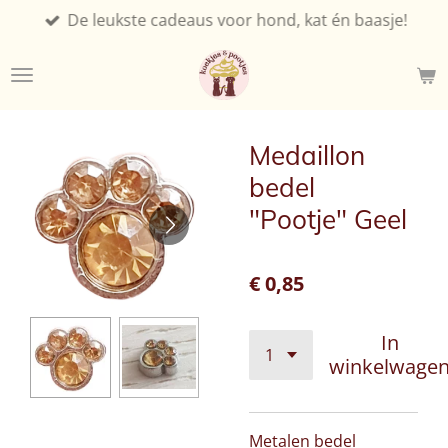
De leukste cadeaus voor hond, kat én baasje!
Ga
direct
naar
de
hoofdinhoud
Medaillon
bedel
"Pootje" Geel
€ 0,85
In
winkelwage
Metalen bedel