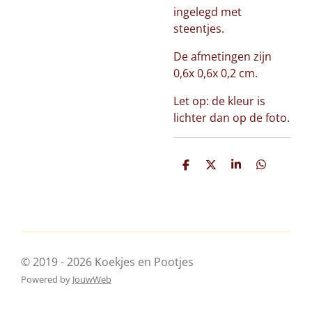
ingelegd met
steentjes.
De afmetingen zijn
0,6x 0,6x 0,2 cm.
Let op: de kleur is
lichter dan op de foto.
D
D
S
D
e
e
h
e
l
e
a
l
e
l
r
e
n
e
n
© 2019 - 2026 Koekjes en Pootjes
Powered by
JouwWeb