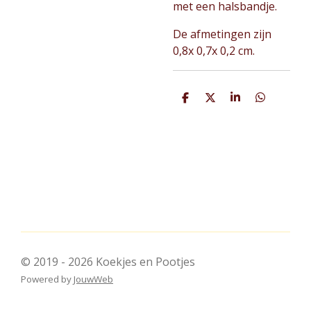
met een halsbandje.
De afmetingen zijn
0,8x 0,7x 0,2 cm.
D
D
S
D
e
e
h
e
l
e
a
l
e
l
r
e
n
e
n
© 2019 - 2026 Koekjes en Pootjes
Powered by
JouwWeb