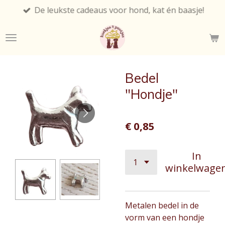
De leukste cadeaus voor hond, kat én baasje!
Ga
direct
naar
de
hoofdinhoud
Bedel
"Hondje"
€ 0,85
In
winkelwage
Metalen bedel in de
vorm van een hondje