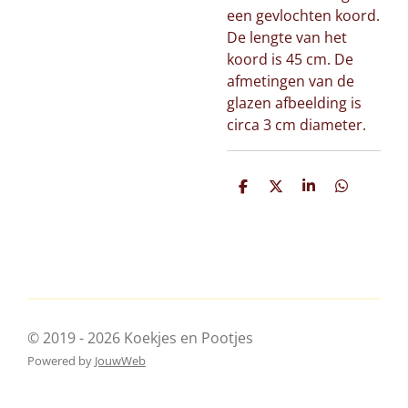
een gevlochten koord.
De lengte van het
koord is 45 cm. De
afmetingen van de
glazen afbeelding is
circa 3 cm diameter.
D
D
S
D
e
e
h
e
l
e
a
l
e
l
r
e
n
e
n
© 2019 - 2026 Koekjes en Pootjes
Powered by
JouwWeb