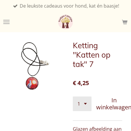
De leukste cadeaus voor hond, kat én baasje!
Ga
direct
naar
de
hoofdinhoud
Ketting
"Katten op
tak" 7
€ 4,25
In
winkelwage
Glazen afbeelding aan