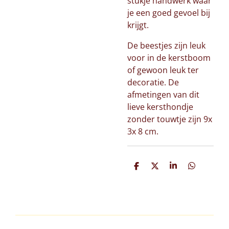
stukje handwerk waar
je een goed gevoel bij
krijgt.
De beestjes zijn leuk
voor in de kerstboom
of gewoon leuk ter
decoratie. De
afmetingen van dit
lieve kersthondje
zonder touwtje zijn 9x
3x 8 cm.
D
D
S
D
e
e
h
e
l
e
a
l
e
l
r
e
n
e
n