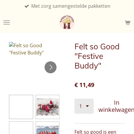
Met zorg samengestelde pakketten
Ga
direct
naar
de
hoofdinhoud
Felt so Good
"Festive
Buddy"
€ 11,49
In
winkelwage
Felt so good is een