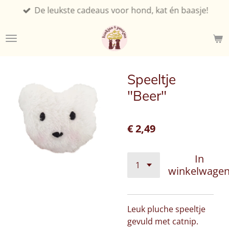
De leukste cadeaus voor hond, kat én baasje!
Ga
direct
naar
de
hoofdinhoud
Speeltje
"Beer"
€ 2,49
In
winkelwage
Leuk pluche speeltje
gevuld met catnip.