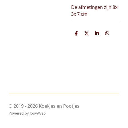
De afmetingen zijn 8x
3x 7 cm.
D
D
S
D
e
e
h
e
l
e
a
l
e
l
r
e
n
e
n
© 2019 - 2026 Koekjes en Pootjes
Powered by
JouwWeb