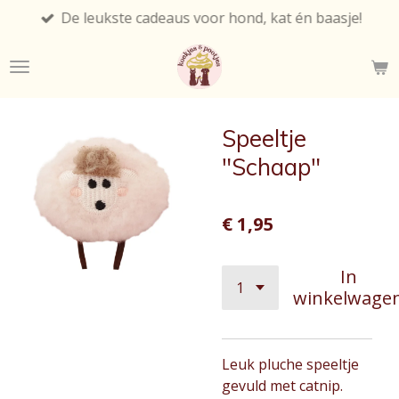
De leukste cadeaus voor hond, kat én baasje!
Ga
direct
naar
de
hoofdinhoud
Speeltje
"Schaap"
€ 1,95
In
winkelwage
Leuk pluche speeltje
gevuld met catnip.