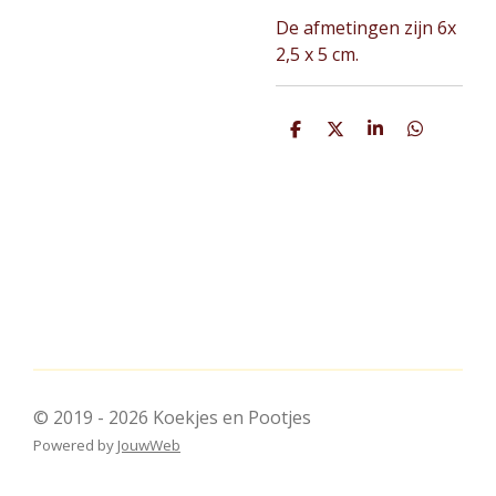
De afmetingen zijn 6x
2,5 x 5 cm.
D
D
S
D
e
e
h
e
l
e
a
l
e
l
r
e
n
e
n
© 2019 - 2026 Koekjes en Pootjes
Powered by
JouwWeb