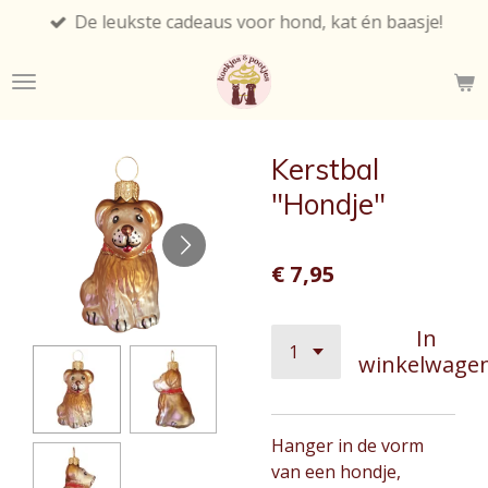
De leukste cadeaus voor hond, kat én baasje!
Ga
direct
naar
de
hoofdinhoud
Kerstbal
"Hondje"
€ 7,95
In
winkelwage
Hanger in de vorm
van een hondje,