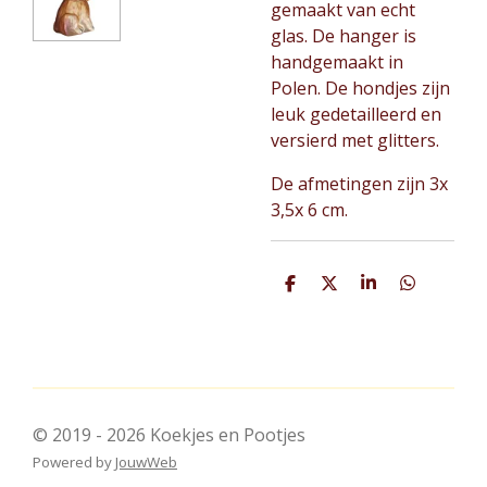
gemaakt van echt
glas. De hanger is
handgemaakt in
Polen. De hondjes zijn
leuk gedetailleerd en
versierd met glitters.
De afmetingen zijn 3x
3,5x 6 cm.
D
D
S
D
e
e
h
e
l
e
a
l
e
l
r
e
n
e
n
© 2019 - 2026 Koekjes en Pootjes
Powered by
JouwWeb