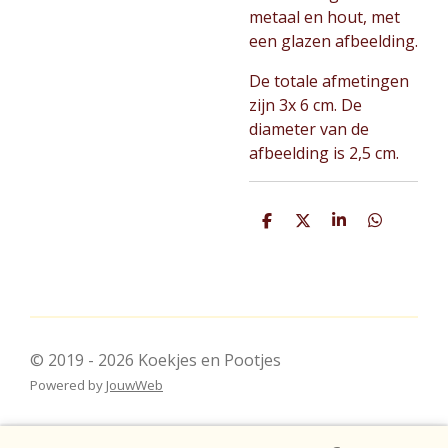
metaal en hout, met
een glazen afbeelding.
De totale afmetingen
zijn 3x 6 cm. De
diameter van de
afbeelding is 2,5 cm.
D
D
S
D
e
e
h
e
l
e
a
l
e
l
r
e
n
e
n
© 2019 - 2026 Koekjes en Pootjes
Powered by
JouwWeb