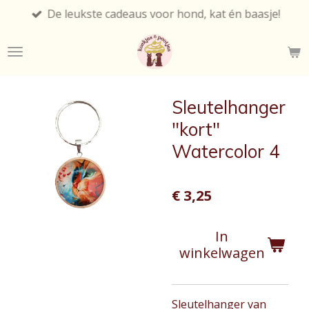
De leukste cadeaus voor hond, kat én baasje!
Ga
direct
naar
de
hoofdinhoud
Sleutelhanger
"kort"
Watercolor 4
€ 3,25
In
winkelwagen
Sleutelhanger van