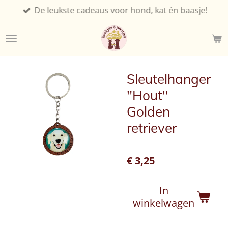
De leukste cadeaus voor hond, kat én baasje!
Ga
direct
naar
de
hoofdinhoud
Sleutelhanger
"Hout"
Golden
retriever
€ 3,25
In
winkelwagen