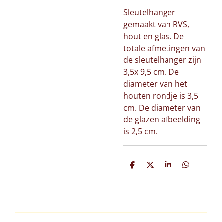
Sleutelhanger
gemaakt van RVS,
hout en glas. De
totale afmetingen van
de sleutelhanger zijn
3,5x 9,5 cm. De
diameter van het
houten rondje is 3,5
cm. De diameter van
de glazen afbeelding
is 2,5 cm.
D
D
S
D
e
e
h
e
l
e
a
l
e
l
r
e
n
e
n