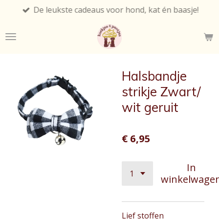
De leukste cadeaus voor hond, kat én baasje!
Ga
direct
naar
de
hoofdinhoud
Halsbandje
strikje Zwart/
wit geruit
€ 6,95
In
winkelwage
Lief stoffen