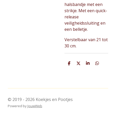
halsbandje met een
strikje. Met een quick-
release
veiligheidssluiting en
een belletje.
Verstelbaar van 21 tot
30 cm.
D
D
S
D
e
e
h
e
l
e
a
l
e
l
r
e
n
e
n
© 2019 - 2026 Koekjes en Pootjes
Powered by
JouwWeb