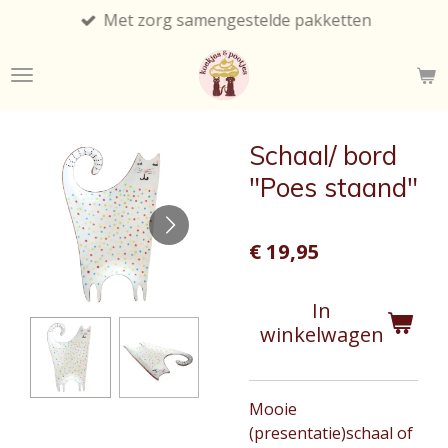
Met zorg samengestelde pakketten
Ga
direct
naar
de
hoofdinhoud
Schaal/ bord
"Poes staand"
€ 19,95
In
winkelwagen
Mooie
(presentatie)schaal of