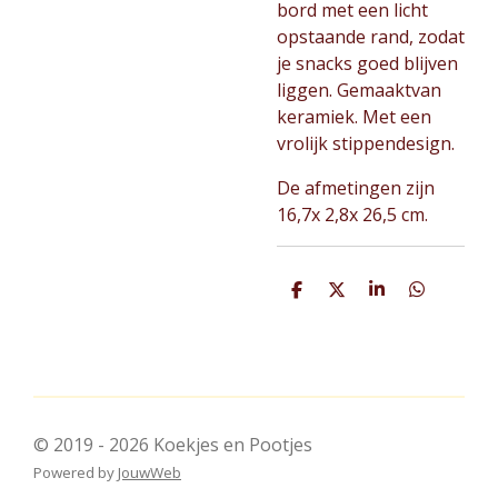
bord met een licht
opstaande rand, zodat
je snacks goed blijven
liggen. Gemaaktvan
keramiek. Met een
vrolijk stippendesign.
De afmetingen zijn
16,7x 2,8x 26,5 cm.
D
D
S
D
e
e
h
e
l
e
a
l
e
l
r
e
n
e
n
© 2019 - 2026 Koekjes en Pootjes
Powered by
JouwWeb