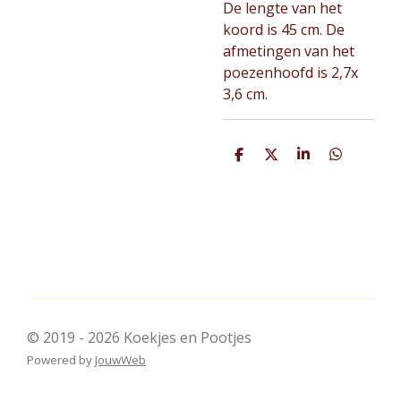
De lengte van het
koord is 45 cm. De
afmetingen van het
poezenhoofd is 2,7x
3,6 cm.
D
D
S
D
e
e
h
e
l
e
a
l
e
l
r
e
n
e
n
© 2019 - 2026 Koekjes en Pootjes
Powered by
JouwWeb