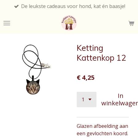
De leukste cadeaus voor hond, kat én baasje!
Ga
direct
naar
de
hoofdinhoud
Ketting
Kattenkop 12
€ 4,25
In
winkelwage
Glazen afbeelding aan
een gevlochten koord.