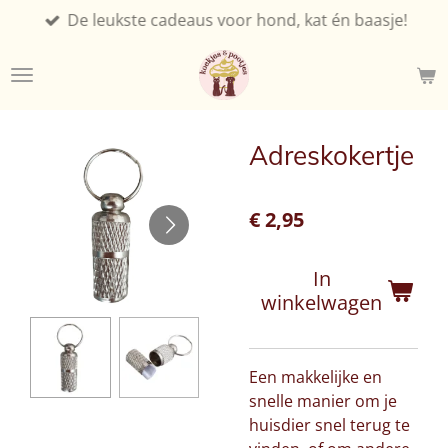
De leukste cadeaus voor hond, kat én baasje!
Ga
direct
naar
de
hoofdinhoud
Adreskokertje
€ 2,95
In
winkelwagen
Een makkelijke en
snelle manier om je
huisdier snel terug te