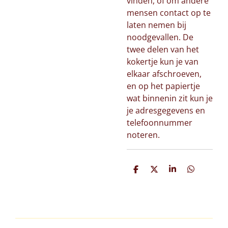
vinden, of om andere
mensen contact op te
laten nemen bij
noodgevallen. De
twee delen van het
kokertje kun je van
elkaar afschroeven,
en op het papiertje
wat binnenin zit kun je
je adresgegevens en
telefoonnummer
noteren.
D
D
S
D
e
e
h
e
l
e
a
l
e
l
r
e
n
e
n