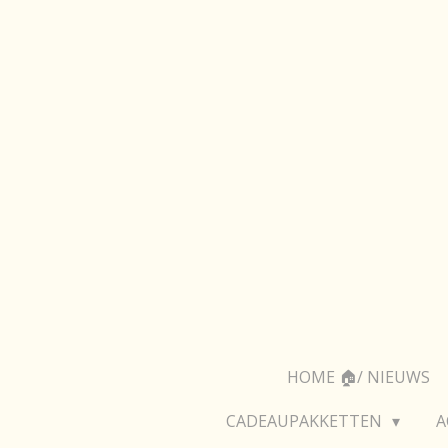
Ga
direct
naar
de
hoofdinhoud
HOME 🏠/ NIEUWS
CADEAUPAKKETTEN
A