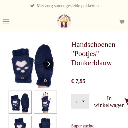
Met zorg samengestelde pakketten
Ga
direct
naar
de
hoofdinhoud
Handschoenen
"Pootjes"
Donkerblauw
€ 7,95
In
winkelwagen
Super zachte