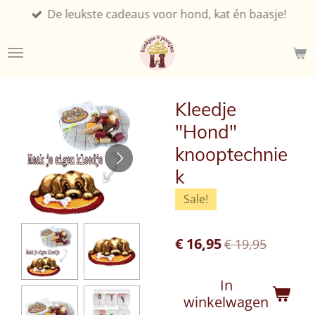
De leukste cadeaus voor hond, kat én baasje!
Ga
direct
naar
de
hoofdinhoud
Kleedje
"Hond"
knooptechnie
k
Sale!
€ 16,95
€ 19,95
In
winkelwagen