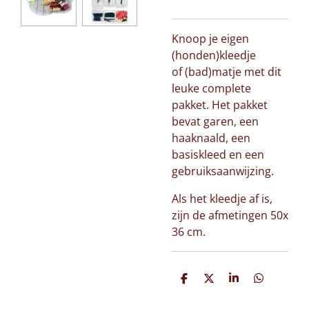
Knoop je eigen
(honden)kleedje
of (bad)matje met dit
leuke complete
pakket. Het pakket
bevat garen, een
haaknaald, een
basiskleed en een
gebruiksaanwijzing.
Als het kleedje af is,
zijn de afmetingen 50x
36 cm.
D
D
S
D
e
e
h
e
l
e
a
l