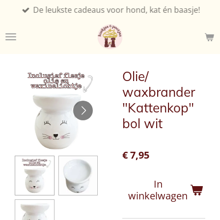
De leukste cadeaus voor hond, kat én baasje!
Ga
direct
naar
de
hoofdinhoud
Olie/
waxbrander
"Kattenkop"
bol wit
€ 7,95
In
winkelwagen