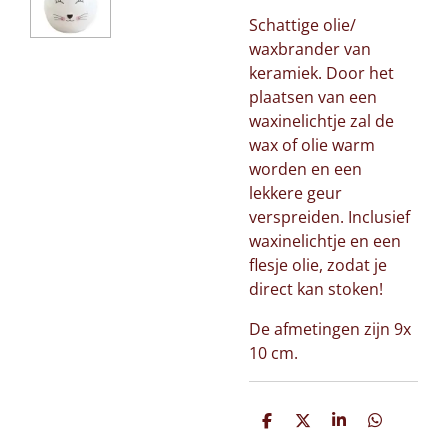
Schattige olie/
waxbrander van
keramiek. Door het
plaatsen van een
waxinelichtje zal de
wax of olie warm
worden en een
lekkere geur
verspreiden. Inclusief
waxinelichtje en een
flesje olie, zodat je
direct kan stoken!
De afmetingen zijn 9x
10 cm.
D
D
S
D
e
e
h
e