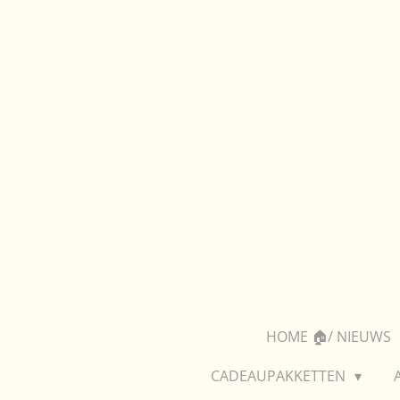
Ga
direct
naar
de
hoofdinhoud
HOME 🏠/ NIEUWS
CADEAUPAKKETTEN