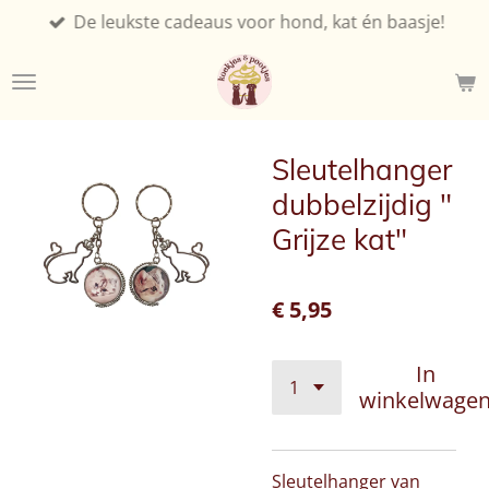
De leukste cadeaus voor hond, kat én baasje!
Ga
direct
naar
de
hoofdinhoud
Sleutelhanger
dubbelzijdig "
Grijze kat"
€ 5,95
In
winkelwage
Sleutelhanger van