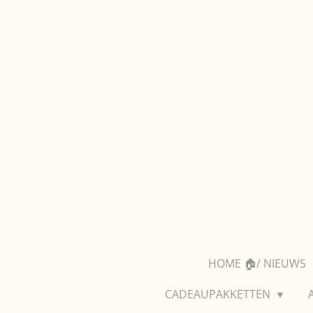
Ga
direct
naar
de
hoofdinhoud
HOME 🏠/ NIEUWS
CADEAUPAKKETTEN