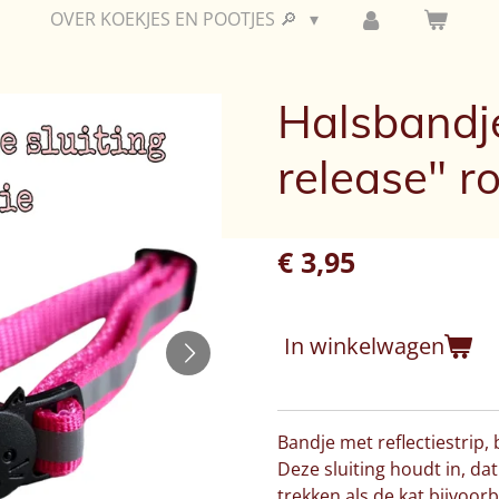
OVER KOEKJES EN POOTJES 🔎
Halsbandje
release" r
€ 3,95
In winkelwagen
Bandje met reflectiestrip, b
Deze sluiting houdt in, dat
trekken als de kat bijvoorb