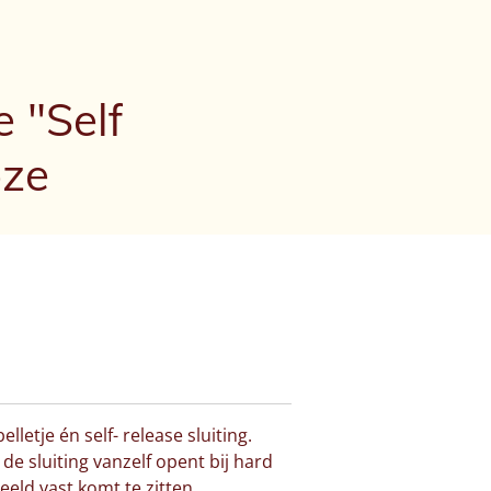
 "Self
oze
elletje én self- release sluiting.
 de sluiting vanzelf opent bij hard
eeld vast komt te zitten.