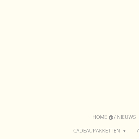
Ga
direct
naar
de
hoofdinhoud
HOME 🏠/ NIEUWS
CADEAUPAKKETTEN