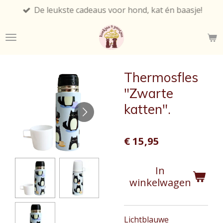
De leukste cadeaus voor hond, kat én baasje!
Ga
direct
naar
de
hoofdinhoud
Thermosfles
"Zwarte
katten".
€ 15,95
In
winkelwagen
Lichtblauwe