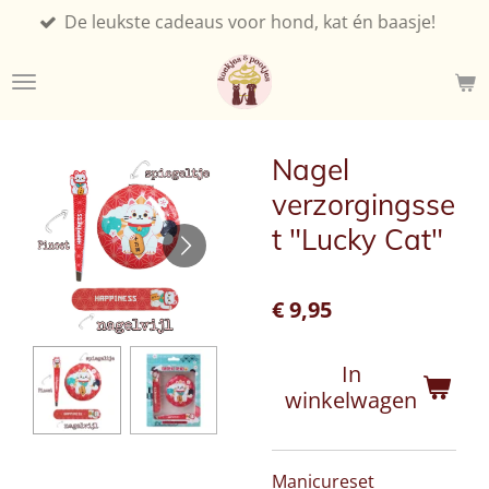
eukste cadeaus voor hond, kat én baasje!
Ga
direct
naar
de
hoofdinhoud
Nagel
verzorgingsse
t "Lucky Cat"
€ 9,95
In
winkelwagen
Manicureset