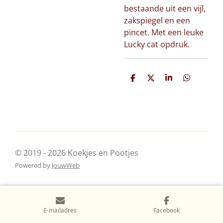
bestaande uit een vijl,
zakspiegel en een
pincet. Met een leuke
Lucky cat opdruk.
D
D
S
D
e
e
h
e
l
e
a
l
e
l
r
e
n
e
n
© 2019 - 2026 Koekjes en Pootjes
Powered by
JouwWeb
E-mailadres
Facebook