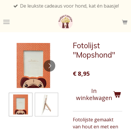
De leukste cadeaus voor hond, kat én baasje!
Ga
direct
naar
de
hoofdinhoud
Fotolijst
"Mopshond"
€ 8,95
In
winkelwagen
Fotolijste gemaakt
van hout en met een