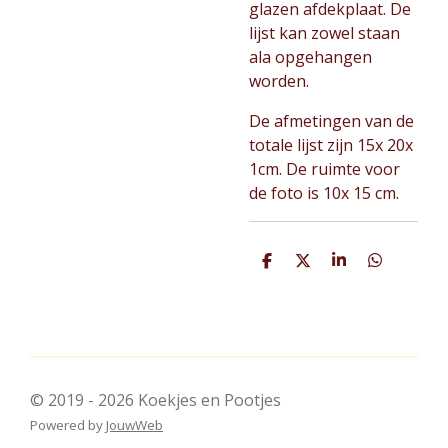
glazen afdekplaat. De
lijst kan zowel staan
ala opgehangen
worden.
De afmetingen van de
totale lijst zijn 15x 20x
1cm. De ruimte voor
de foto is 10x 15 cm.
D
D
S
D
e
e
h
e
l
e
a
l
e
l
r
e
n
e
n
© 2019 - 2026 Koekjes en Pootjes
Powered by
JouwWeb