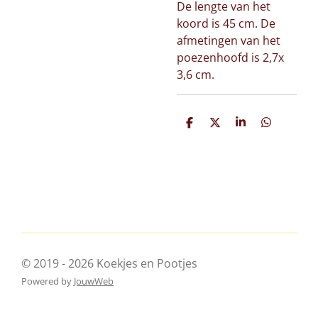
De lengte van het
koord is 45 cm. De
afmetingen van het
poezenhoofd is 2,7x
3,6 cm.
D
D
S
D
e
e
h
e
l
e
a
l
e
l
r
e
n
e
n
© 2019 - 2026 Koekjes en Pootjes
Powered by
JouwWeb