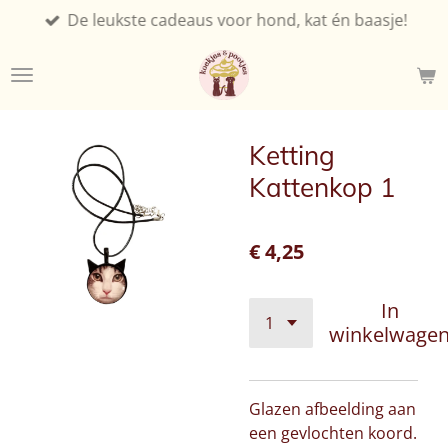
De leukste cadeaus voor hond, kat én baasje!
Ga
direct
naar
de
hoofdinhoud
Ketting
Kattenkop 1
€ 4,25
In
winkelwage
Glazen afbeelding aan
een gevlochten koord.