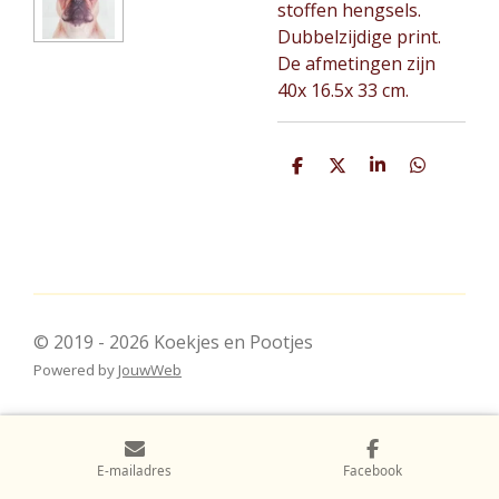
stoffen hengsels.
Dubbelzijdige print.
De afmetingen zijn
40x 16.5x 33 cm.
D
D
S
D
e
e
h
e
l
e
a
l
e
l
r
e
n
e
n
© 2019 - 2026 Koekjes en Pootjes
Powered by
JouwWeb
E-mailadres
Facebook