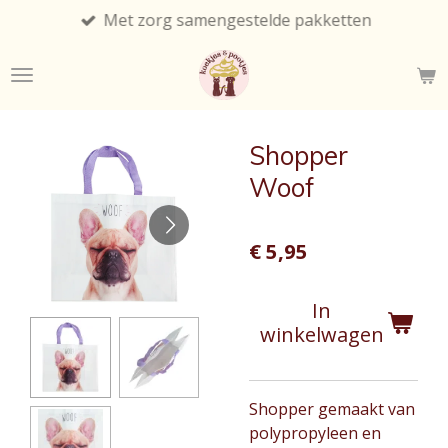
Met zorg samengestelde pakketten
Ga
direct
naar
de
hoofdinhoud
Shopper
Woof
€ 5,95
In
winkelwagen
Shopper gemaakt van
polypropyleen en