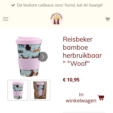
De leukste cadeaus voor hond, kat én baasje!
Ga
direct
naar
de
hoofdinhoud
Reisbeker
bamboe
herbruikbaar
" °Woof"
€ 10,95
In
winkelwagen