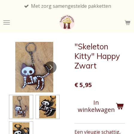
Met zorg samengestelde pakketten
Ga
direct
naar
de
hoofdinhoud
"Skeleton
Kitty" Happy
Zwart
€ 5,95
In
winkelwagen
Een vleugje schattig,