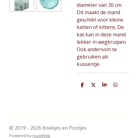
diameter van 30 cm.
Dit maakt de mand
geschikt voor kleine
katten of kittens. De
kat kan in deze mand
lekker in wegkruipen.
Ook andersom te
gebruiken als
kussentje.
D
D
S
D
e
e
h
e
l
e
a
l
e
l
r
e
n
e
n
© 2019 - 2026 Koekjes en Pootjes
Powered by
JouwWeb