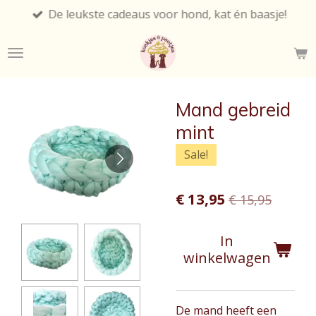
De leukste cadeaus voor hond, kat én baasje!
Ga
direct
naar
de
hoofdinhoud
Mand gebreid
mint
Sale!
€ 13,95
€ 15,95
In
winkelwagen
De mand heeft een