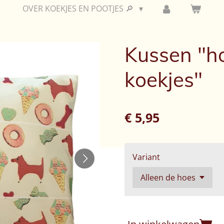
OVER KOEKJES EN POOTJES 🔎
Kussen "h
koekjes"
€ 5,95
Variant