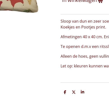
In winkelwagen
Sloop van dun en zeer soe
Koekjes en Pootjes print.
Afmetingen 40 x 40 cm. Enk
Te openen d.m.v een ritssl
Alleen de hoes, geen vullin
Let op: kleuren kunnen wat
D
D
S
e
e
h
l
e
a
e
l
r