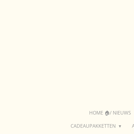
Ga
direct
naar
de
hoofdinhoud
HOME 🏠/ NIEUWS
CADEAUPAKKETTEN