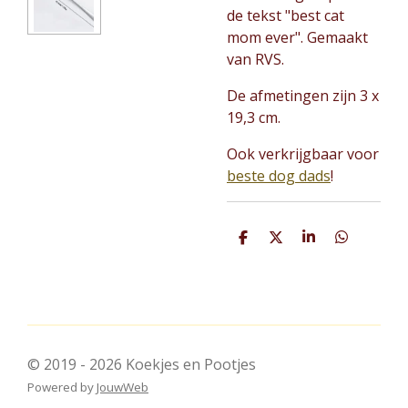
de tekst "best cat
mom ever". Gemaakt
van RVS.
De afmetingen zijn 3 x
19,3 cm.
Ook verkrijgbaar voor
beste dog dads
!
D
D
S
D
e
e
h
e
l
e
a
l
e
l
r
e
n
e
n
© 2019 - 2026 Koekjes en Pootjes
Powered by
JouwWeb