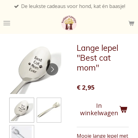
De leukste cadeaus voor hond, kat én baasje!
Ga
direct
naar
de
hoofdinhoud
Lange lepel
"Best cat
mom"
€ 2,95
In
winkelwagen
Mooie lange lepel met