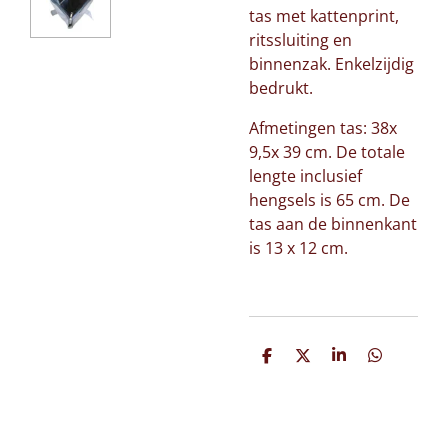
tas met kattenprint,
ritssluiting en
binnenzak. Enkelzijdig
bedrukt.
Afmetingen tas: 38x
9,5x 39 cm. De totale
lengte inclusief
hengsels is 65 cm. De
tas aan de binnenkant
is 13 x 12 cm.
D
D
S
D
e
e
h
e
l
e
a
l
e
l
r
e
n
e
n