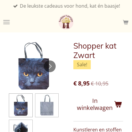
De leukste cadeaus voor hond, kat én baasje!
Ga
direct
naar
de
hoofdinhoud
Shopper kat
Zwart
Sale!
€ 8,95
€ 10,95
In
winkelwagen
Kunstleren en stoffen